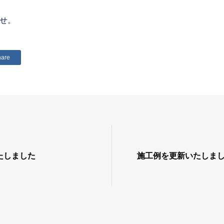
せ。
hare
たしました
施工例を更新いたしま